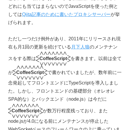
どれにも当てはまらないのでJavaScriptを使った例と
しては
Qiita記事のために書いたプロキシサーバー
が挙
げられます。
ただし一つだけ例外があり、2011年にリリースされ現
在も月1回の更新を続けている
月下人狼
のメンテナン
スをする際は
CoffeeScript
を書きます。以前は全て
が
CoffeeScript
で書かれていましたが、数年前に一
念発起してフロントエンドにTypeScriptを導入しまし
た。しかし、フロントエンドの基礎部分（オレオレ
SPA的な）とバックエンド（node.js）は今だに
CoffeeScript
が数万行程度残っており、また
node.jsが4.0になる前にメンテナンスが停止した
WebSocketベースのフレームワークの上に乗っていま