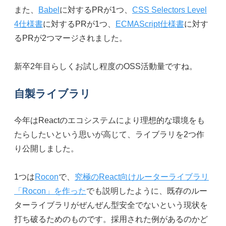
また、
Babel
に対するPRが1つ、
CSS Selectors Level
4仕様書
に対するPRが1つ、
ECMAScript仕様書
に対す
るPRが2つマージされました。
新卒2年目らしくお試し程度のOSS活動量ですね。
自製ライブラリ
今年はReactのエコシステムにより理想的な環境をも
たらしたいという思いが高じて、ライブラリを2つ作
り公開しました。
1つは
Rocon
で、
究極のReact向けルーターライブラリ
「Rocon」を作った
でも説明したように、既存のルー
ターライブラリがぜんぜん型安全でないという現状を
打ち破るためのものです。採用された例があるのかど