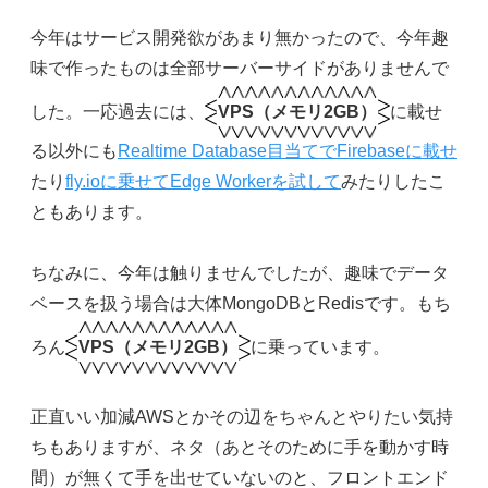
今年はサービス開発欲があまり無かったので、今年趣
味で作ったものは全部サーバーサイドがありませんで
した。一応過去には、
VPS（メモリ2GB）
に載せ
る以外にも
Realtime Database目当てでFirebaseに載せ
たり
fly.ioに乗せてEdge Workerを試して
みたりしたこ
ともあります。
ちなみに、今年は触りませんでしたが、趣味でデータ
ベースを扱う場合は大体MongoDBとRedisです。もち
ろん
VPS（メモリ2GB）
に乗っています。
正直いい加減AWSとかその辺をちゃんとやりたい気持
ちもありますが、ネタ（あとそのために手を動かす時
間）が無くて手を出せていないのと、フロントエンド